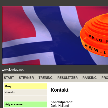
www.leirdue.net
START
STEVNER
TRENING
RESULTATER
RANKING
PR
Meny:
Kontakt
Kontakt
Kontaktperson:
Velg et stevne:
Jarle Heiland