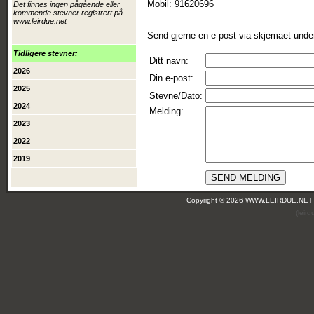
Mobil: 91620696
Det finnes ingen pågående eller
kommende stevner registrert på
www.leirdue.net
Send gjerne en e-post via skjemaet unde
Tidligere stevner:
Ditt navn:
2026
Din e-post:
2025
Stevne/Dato:
2024
Melding:
2023
2022
2019
Copyright © 2026 WWW.LEIRDUE.NET
(leir