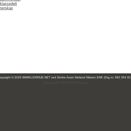
klassedelt
terskap
opyright © 2026 WWW.LEIRDUE.NET ved
Sindre Asser Netland Nilssen ENK (Org.nr: 992 354 91
(leirdue-web-76c49c557b-2xvxg)