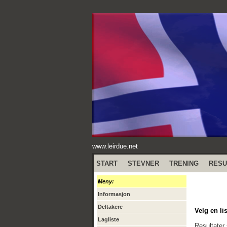
www.leirdue.net
START
STEVNER
TRENING
RESU
Meny:
Informasjon
Deltakere
Velg en lis
Lagliste
Resultater