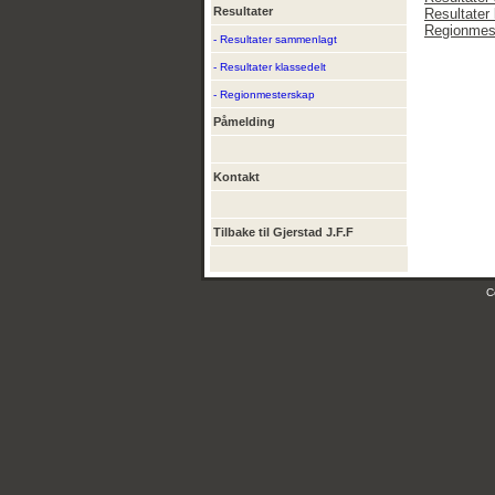
Resultater
Resultater 
Regionmes
- Resultater sammenlagt
- Resultater klassedelt
- Regionmesterskap
Påmelding
Kontakt
Tilbake til Gjerstad J.F.F
C