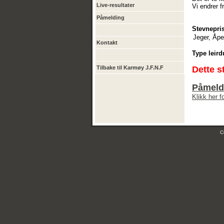
Live-resultater
Vi endrer f
Påmelding
Stevnepris
Jeger, Åpe
Kontakt
Type leird
Tilbake til Karmøy J.F.N.F
Dette s
Påmeldi
Klikk her 
C