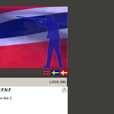
LOGG INN
.F.N.F
te due 2.