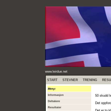
www.leirdue.net
START
STEVNER
TRENING
RESU
Meny:
Informasjon
50 skudd le
Deltakere
Det oppfordr
Resultater
Det er to k