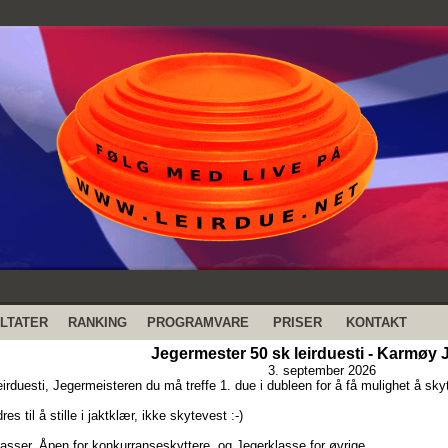
LTATER
RANKING
PROGRAMVARE
PRISER
KONTAKT
Jegermester 50 sk leirduesti - Karmøy J
3. september 2026
irduesti, Jegermeisteren du må treffe 1. due i dubleen for å få mulighet å sky
es til å stille i jaktklær, ikke skytevest :-)
lasser. Åpen for konkurranseskyttere, og Jegerklasse for øvrige.