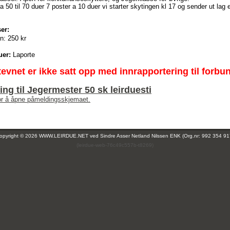
ra 50 til 70 duer 7 poster a 10 duer vi starter skytingen kl 17 og sender ut lag e
er:
n:
250 kr
uer:
Laporte
tevnet er ikke satt opp med innrapportering til forbu
ng til Jegermester 50 sk leirduesti
for å åpne påmeldingsskjemaet.
opyright © 2026 WWW.LEIRDUE.NET ved
Sindre Asser Netland Nilssen ENK (Org.nr: 992 354 91
(leirdue-web-76c49c557b-t8269)