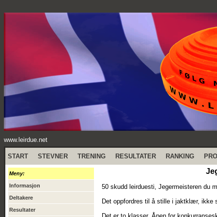
www.leirdue.net
START
STEVNER
TRENING
RESULTATER
RANKING
PR
Jeg
Meny:
Informasjon
50 skudd leirduesti, Jegermeisteren du må
Deltakere
Det oppfordres til å stille i jaktklær, ikke
Resultater
Det er to klasser. Åpen for konkurransesk