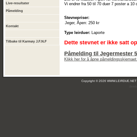
Live-resultater
Vi endrer fra 50 til 70 duer 7 poster a 10 
Påmelding
Stevnepriser:
Jeger, Åpen:
250 kr
Kontakt
Type leirduer:
Laporte
Tilbake til Karmøy J.F.N.F
Dette stevnet er ikke satt o
Påmelding til Jegermester 5
Klikk her for å åpne påmeldingsskjemaet
Copyright © 2026 WWW.LEIRDUE.NET
(leir