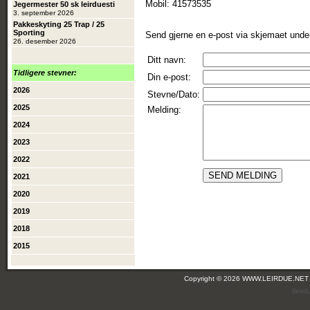
Mobil: 41573535
Jegermester 50 sk leirduesti
3. september 2026
Pakkeskyting 25 Trap / 25
Sporting
Send gjerne en e-post via skjemaet unde
26. desember 2026
Ditt navn:
Tidligere stevner:
Din e-post:
2026
Stevne/Dato:
2025
Melding:
2024
2023
2022
2021
2020
2019
2018
2015
Copyright © 2026 WWW.LEIRDUE.NET
(leir