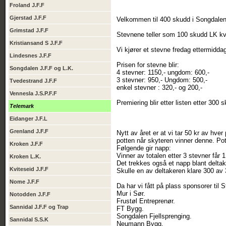
Froland J.F.F
Gjerstad J.F.F
Velkommen til 400 skudd i Songdalen 
Grimstad J.F.F
Stevnene teller som 100 skudd LK kv
Kristiansand S J.F.F
Vi kjører et stevne fredag ettermidda
Lindesnes J.F.F
Prisen for stevne blir:
Songdalen J.F.F og L.K.
4 stevner: 1150,- ungdom: 600,-
3 stevner: 950,- Ungdom: 500,-
Tvedestrand J.F.F
enkel stevner : 320,- og 200,-
Vennesla J.S.P.F.F
Premiering blir etter listen etter 300 
Telemark
Eidanger J.F.L
Grenland J.F.F
Nytt av året er at vi tar 50 kr av hver
potten når skyteren vinner denne. Pot
Kroken J.F.F
Følgende gir napp:
Vinner av totalen etter 3 stevner får 
Kroken L.K.
Det trekkes også et napp blant deltak
Kviteseid J.F.F
Skulle en av deltakeren klare 300 av 
Nome J.F.F
Da har vi fått på plass sponsorer til 
Mur i Sør.
Notodden J.F.F
Frustøl Entreprenør.
Sannidal J.F.F og Trap
FT Bygg.
Songdalen Fjellsprenging.
Sannidal S.S.K
Neumann Bygg.