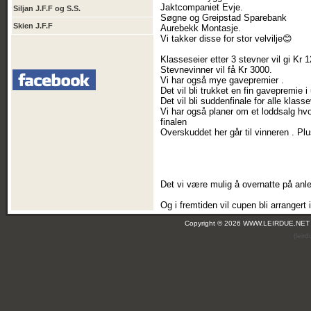
Jaktcompaniet Evje.
Siljan J.F.F og S.S.
Søgne og Greipstad Sparebank
Skien J.F.F
Aurebekk Montasje.
Vi takker disse for stor velvilje😊
Klasseseier etter 3 stevner vil gi Kr 
Stevnevinner vil få Kr 3000.
Vi har også mye gavepremier .
Det vil bli trukket en fin gavepremie 
Det vil bli suddenfinale for alle klass
Vi har også planer om et loddsalg hvor
finalen
Overskuddet her går til vinneren . Pl
Det vi være mulig å overnatte på anl
Og i fremtiden vil cupen bli arrangert 
Copyright © 2026 WWW.LEIRDUE.NET
(leir