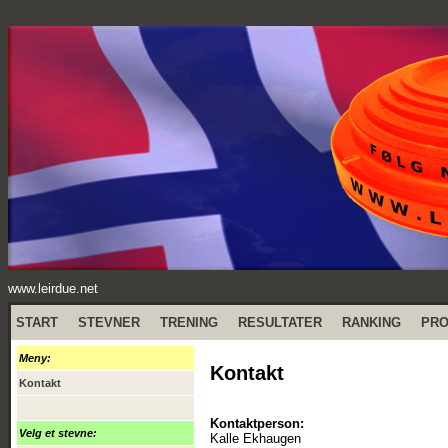
www.leirdue.net
START
STEVNER
TRENING
RESULTATER
RANKING
PR
Meny:
Kontakt
Kontakt
Kontaktperson:
Velg et stevne:
Kalle Ekhaugen