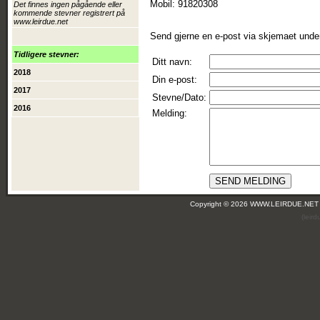
Mobil: 91820308
Det finnes ingen pågående eller
kommende stevner registrert på
www.leirdue.net
Send gjerne en e-post via skjemaet unde
Tidligere stevner:
Ditt navn:
2018
Din e-post:
2017
Stevne/Dato:
2016
Melding:
Copyright © 2026 WWW.LEIRDUE.NET
(leir