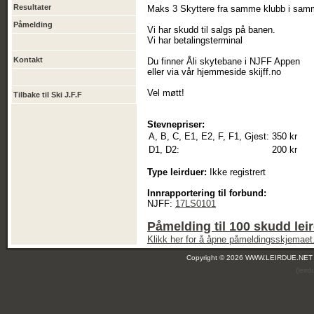
Resultater
Maks 3 Skyttere fra samme klubb i sam
Påmelding
Vi har skudd til salgs på banen.
Vi har betalingsterminal
Kontakt
Du finner Åli skytebane i NJFF Appen
eller via vår hjemmeside skijff.no
Vel møtt!
Tilbake til Ski J.F.F
Stevnepriser:
A, B, C, E1, E2, F, F1, Gjest:
350 kr
D1, D2:
200 kr
Type leirduer:
Ikke registrert
Innrapportering til forbund:
NJFF:
17LS0101
Påmelding til 100 skudd lei
Klikk her for å åpne påmeldingsskjemaet
Copyright © 2026 WWW.LEIRDUE.NET
(leir