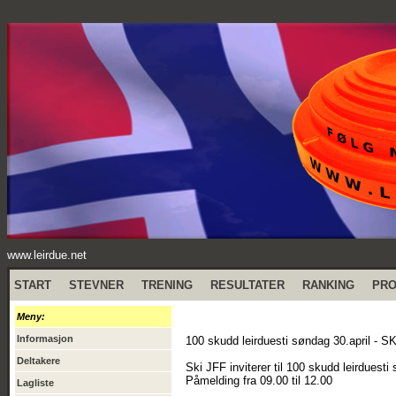
www.leirdue.net
START
STEVNER
TRENING
RESULTATER
RANKING
PR
Meny:
Informasjon
100 skudd leirduesti søndag 30.april - S
Deltakere
Ski JFF inviterer til 100 skudd leirduesti
Påmelding fra 09.00 til 12.00
Lagliste