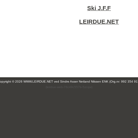
Ski J.F.F
LEIRDUE.NET
opyright © 2026 WWW.LEIRDUE.NET ved
Sindre Asser Netland Nilssen ENK (Org.nr: 992 354 91
(leirdue-web-76c49c557b-5zcqw)