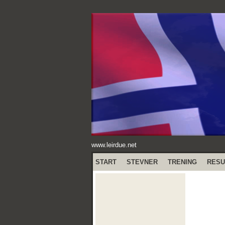
www.leirdue.net
START
STEVNER
TRENING
RESU