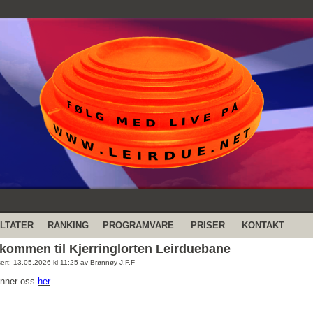
LTATER
RANKING
PROGRAMVARE
PRISER
KONTAKT
kommen til Kjerringlorten Leirduebane
sert: 13.05.2026 kl 11:25 av Brønnøy J.F.F
inner oss
her
.