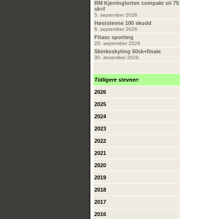
RM Kjerringlorten compakt sti 75
sk+f
5. september 2026
Høststevne 100 skudd
6. september 2026
Fitasc sporting
20. september 2026
Skinkeskyting 50sk+finale
30. desember 2026
Tidligere stevner:
2026
2025
2024
2023
2022
2021
2020
2019
2018
2017
2016