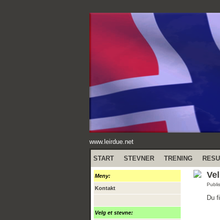
www.leirdue.net
START
STEVNER
TRENING
RESU
Vel
Meny:
Publi
Kontakt
Du f
Velg et stevne: