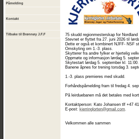
Påmelding
Kontakt
Tilbake til Brønnøy J.F.F
75 skudd regionmesterskap for Nordland 
Stevnet er flyttet fra 27. juni 2026 til 
Dette er også et kombinert NJFF- NSF s
Omskyting om 1.-3. plass.
Skytterer fra andre fylker er hjertelig ve
Oppmøte og informasjon lørdag 5. septem
Skytestart lørdag 5. september kl. 11:00.
Banene åpnes for trening torsdag 3. sep
1.-3. plass premieres med skudd.
Forhåndspåmelding fram til fredag 4. sept
På leirduebanen må det betales med kort
Kontaktperson: Kato Johansen tlf +47 4
E-post:
kjerringlorten@gmail.com
.
Velkommen alle sammen