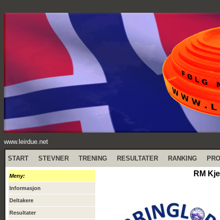
www.leirdue.net
START
STEVNER
TRENING
RESULTATER
RANKING
PR
RM Kjer
Meny:
Informasjon
Deltakere
Resultater