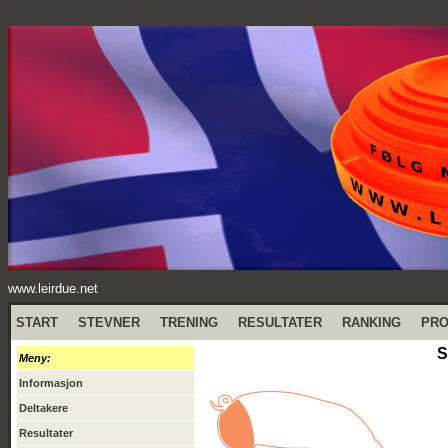
www.leirdue.net
START
STEVNER
TRENING
RESULTATER
RANKING
PR
S
Meny:
Informasjon
Deltakere
Resultater