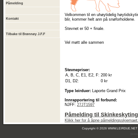
Påmelding
Velkommen til en uhøytidelig høytidskytin
Kontakt
blir, kommer helt ann på snøforholdene.
Stevnet er 50 + finale.
Tilbake til Brønnøy J.F.F
Vel møtt alle sammen
Stevnepriser:
A, B, C, E1, E2, F:
200 kr
D1, D2:
0 kr
Type leirduer:
Laporte Grand Prix
Innrapportering til forbund:
NJFF:
27JT1597
Påmelding til Skinkeskyting
Klikk her for å åpne påmeldingsskjemaet
Copyright © 2026 WWW.LEIRDUE.NET
(leir