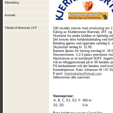
Påmelding
Kontakt
Tilbake til Brønnøy J.F.F
100 skudds stevne med omskyting om 1-2-
Kåring av Klubbmester Brønnøy JFF, og 
Skytterer fra andre klubber er hjertelig 
Det kreves ikke forhåndsbetaling ved fo
Betaling gjøres ved oppmøte søndag 6. s
Skytestart lørdag kl. 11:00.
Banene åpnes for trening torsdag kl. 18:
Stevnevinnere, 1-2-3 plass premieres m
Høststevne er et kombinert NJFF Jegertr
må en tilleggskostnad på kr 50 betales på
På leirduebanen må det betales med kort
Kontaktperson: Kato Johansen tlf +47 4
E-post:
kjerringlorten@gmail.com
.
Velkommen alle sammen
Stevnepriser:
A, B, C, E1, E2, F:
450 kr
D1, D2:
0 kr