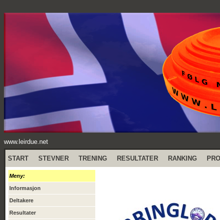
www.leirdue.net
START
STEVNER
TRENING
RESULTATER
RANKING
PR
Meny:
Informasjon
Deltakere
Resultater