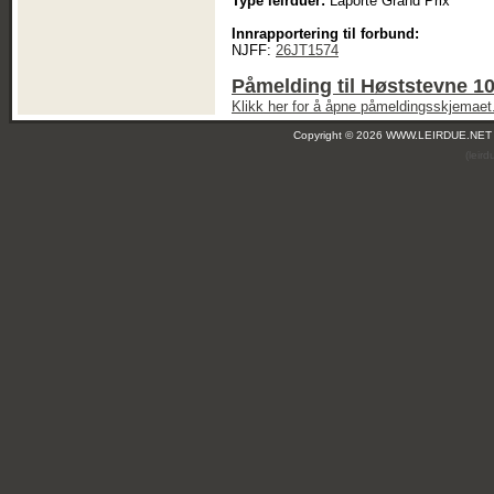
Type leirduer:
Laporte Grand Prix
Innrapportering til forbund:
NJFF:
26JT1574
Påmelding til Høststevne 1
Klikk her for å åpne påmeldingsskjemaet
Copyright © 2026 WWW.LEIRDUE.NET
(leir