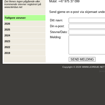
Mobil: +47 975 37 099
Det finnes ingen pågående eller
kommende stevner registrert på
www.leirdue.net
Send gjerne en e-post via skjemaet unde
Tidligere stevner:
Ditt navn:
2026
Din e-post:
2025
Stevne/Dato:
2024
Melding:
2023
2022
2019
Copyright © 2026 WWW.LEIRDUE.NET
(leir