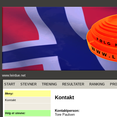
www.leirdue.net
START
STEVNER
TRENING
RESULTATER
RANKING
PR
Meny:
Kontakt
Kontakt
Kontaktperson:
Velg et stevne:
Tore Paulsen