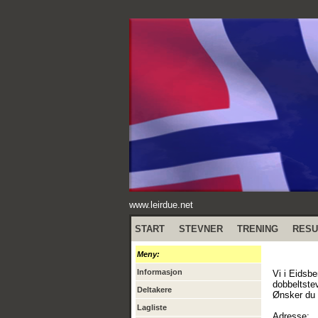
www.leirdue.net
START
STEVNER
TRENING
RESU
Meny:
Informasjon
Vi i Eidsbe
dobbeltste
Deltakere
Ønsker du 
Lagliste
Adresse: