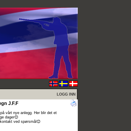
LOGG INN
gn J.F.F
å vårt nye anlegg. Her blir det et
gge dager😊
a kontakt ved spørsmål😊