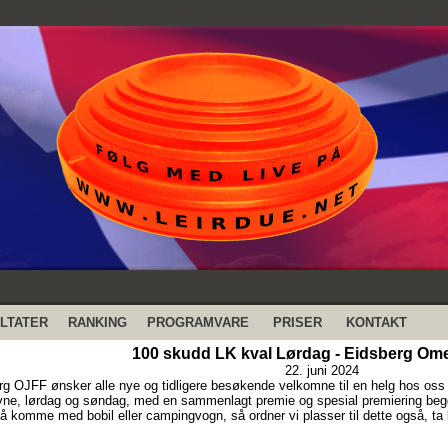
LTATER
RANKING
PROGRAMVARE
PRISER
KONTAKT
100 skudd LK kval Lørdag - Eidsberg Ome
22. juni 2024
rg OJFF ønsker alle nye og tidligere besøkende velkomne til en helg hos oss p
vne, lørdag og søndag, med en sammenlagt premie og spesial premiering be
å komme med bobil eller campingvogn, så ordner vi plasser til dette også, t