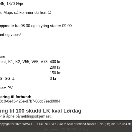
45, 1870 Ørje
le Maps så kommer du frem😉
oppmøte fra 08:30 og skyting starter 09:00
ant og vipps!
!
er:
jest, K1, K2, V55, V65, V73:
400 kr
200 kr
150 kr
S, SG-U:
0 kr
uer:
PV
ering til forbund:
38c8-0e43-426e-d7b7-08dc7eed8884
ng til 100 skudd LK kval Lørdag
for å åpne påmeldingsskjemaet.
opyright © 2026 WWW.LEIRDUE.NET ved
Sindre Asser Netland Nilssen ENK (Org.nr: 992 354 91
(leirdue-web-76c49c557b-2xvxg)