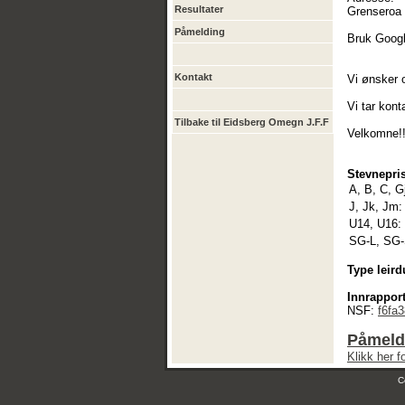
Resultater
Grenseroa 
Påmelding
Bruk Goog
Kontakt
Vi ønsker 
Vi tar kont
Tilbake til Eidsberg Omegn J.F.F
Velkomne!
Stevnepris
A, B, C, G
J, Jk, Jm:
U14, U16:
SG-L, SG-
Type leird
Innrapport
NSF:
f6fa
Påmeldi
Klikk her 
C