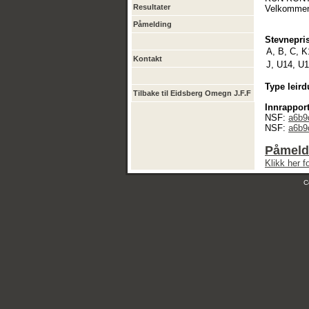
Resultater
Velkommen t
Påmelding
Stevnepris
A, B, C, K
Kontakt
J, U14, U1
Type leird
Tilbake til Eidsberg Omegn J.F.F
Innrapport
NSF:
a6b9
NSF:
a6b9
Påmeldi
Klikk her 
C