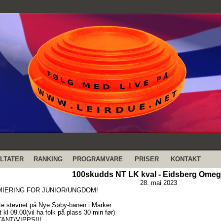
LTATER
RANKING
PROGRAMVARE
PRISER
KONTAKT
100skudds NT LK kval - Eidsberg Omeg
28. mai 2023
IERING FOR JUNIOR/UNGDOM!
ste stevnet på Nye Søby-banen i Marker
 kl 09.00(vil ha folk på plass 30 min før)
ANT/VIPPS!!!