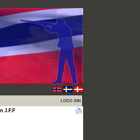
LOGG INN
n J.F.F