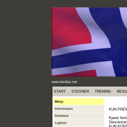
www.leirdue.net
START
STEVNER
TRENING
RESU
Meny:
Informasjon
KUN PREM
Deltakere
Kjører før
Stevnestart
Lagliste
KUN KONT