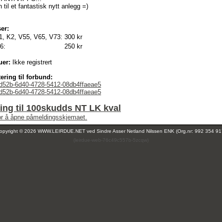
il et fantastisk nytt anlegg =)
er:
1, K2, V55, V65, V73:
300 kr
6:
250 kr
uer:
Ikke registrert
ering til forbund:
d52b-6d40-4728-5412-08db4ffaeae5
d52b-6d40-4728-5412-08db4ffaeae5
ng til 100skudds NT LK kval
for å åpne påmeldingsskjemaet.
opyright © 2026 WWW.LEIRDUE.NET ved
Sindre Asser Netland Nilssen ENK (Org.nr: 992 354 91
(leirdue-web-76c49c557b-5zcqw)