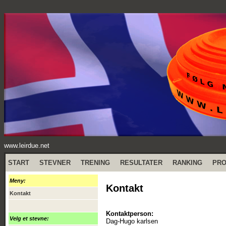
www.leirdue.net
START
STEVNER
TRENING
RESULTATER
RANKING
PR
Meny:
Kontakt
Kontakt
Kontaktperson:
Velg et stevne:
Dag-Hugo karlsen