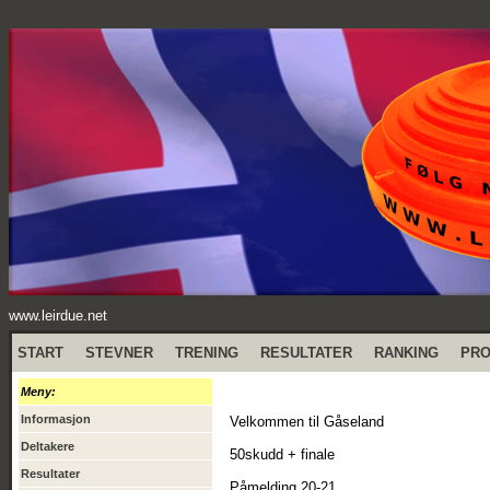
www.leirdue.net
START
STEVNER
TRENING
RESULTATER
RANKING
PR
Meny:
Informasjon
Velkommen til Gåseland
Deltakere
50skudd + finale
Resultater
Påmelding 20-21