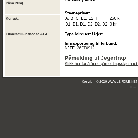
Påmelding
Stevnepriser:
A, B, C, E1, E2, F:
250 kr
Kontakt
D1, D1, D1, D2, D2, D2:
0 kr
Type leirduer:
Ukjent
Tilbake til Lindesnes J.F.F
Innrapportering til forbund:
NJFF:
26JT0912
Påmelding til Jegertrap
Klikk her for å åpne påmeldingsskjemaet
Copyright © 2026 WWW.LEIRDUE.NET
(leir