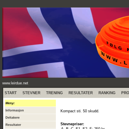
www.leirdue.net
START
STEVNER
TRENING
RESULTATER
RANKING
PR
Meny:
Informasjon
Kompact sti. 50 skudd.
Deltakere
Stevnepriser:
Resultater
A, B, C, E1, E2, F:
250 kr