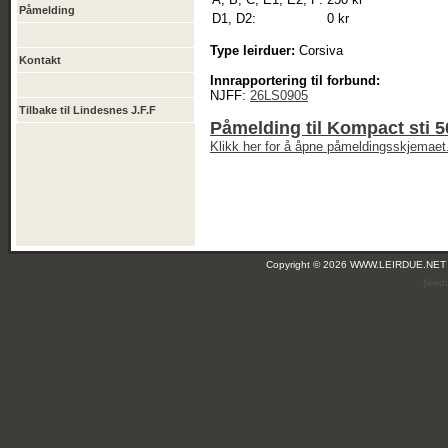
Påmelding
D1, D2:
0 kr
Type leirduer:
Corsiva
Kontakt
Innrapportering til forbund:
NJFF:
26LS0905
Tilbake til Lindesnes J.F.F
Påmelding til Kompact sti 
Klikk her for å åpne påmeldingsskjemaet
Copyright © 2026 WWW.LEIRDUE.NET
(leir