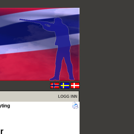
LOGG INN
yting
r