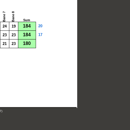
Bane 7
Bane 8
Sum
184
20
24
19
184
17
23
23
180
21
23
7)