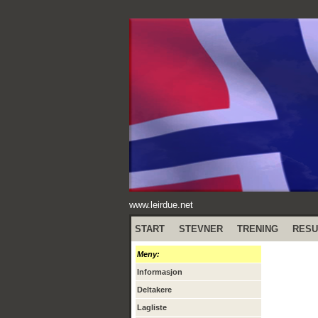
www.leirdue.net
START
STEVNER
TRENING
RESU
Meny:
Informasjon
Deltakere
Lagliste