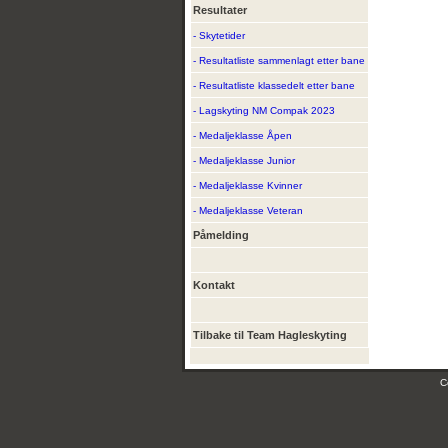
Resultater
- Skytetider
- Resultatliste sammenlagt etter bane
- Resultatliste klassedelt etter bane
- Lagskyting NM Compak 2023
- Medaljeklasse Åpen
- Medaljeklasse Junior
- Medaljeklasse Kvinner
- Medaljeklasse Veteran
Påmelding
Kontakt
Tilbake til Team Hagleskyting
C