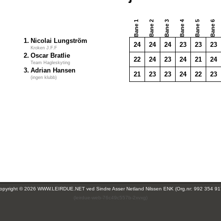
Bane 1
Bane 2
Bane 3
Bane 4
Bane 5
Bane 6
1.
Nicolai Lungström
24
24
24
23
23
23
Kroken J.F.F
2.
Oscar Bratlie
22
24
23
24
21
24
Team Hagleskyting
3.
Adrian Hansen
21
23
23
24
22
23
(ingen klubb)
opyright © 2026 WWW.LEIRDUE.NET ved
Sindre Asser Netland Nilssen ENK (Org.nr: 992 354 91
(leirdue-web-76c49c557b-2xvxg)