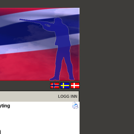
LOGG INN
yting
n