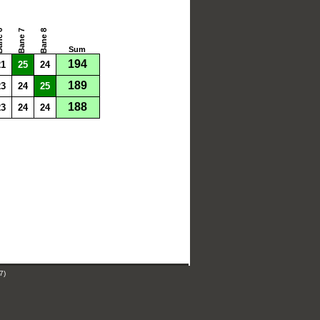
e 6
Bane 7
Bane 8
Sum
194
21
25
24
189
23
24
25
188
23
24
24
7)