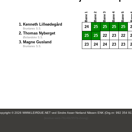
Bane 1
Bane 2
Bane 3
Bane 4
Bane 5
Ban
1.
Kenneth Lilleødegård
24
25
25
25
25
Brunlanes S.S.
2.
Thomas Nyberget
25
25
22
23
22
Østlandske S.S.
3.
Magne Gusland
23
24
24
23
23
Brunlanes S.S.
opyright © 2026 WWW.LEIRDUE.NET ved
Sindre Asser Netland Nilssen ENK (Org.nr: 992 354 91
(leirdue-web-76c49c557b-2xvxg)