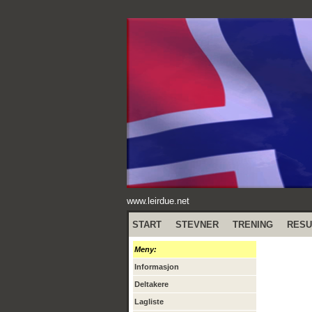
www.leirdue.net
START
STEVNER
TRENING
RESU
Meny:
Informasjon
Deltakere
Lagliste