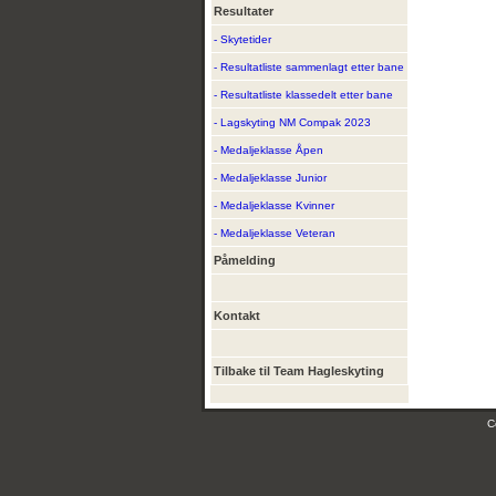
Resultater
- Skytetider
- Resultatliste sammenlagt etter bane
- Resultatliste klassedelt etter bane
- Lagskyting NM Compak 2023
- Medaljeklasse Åpen
- Medaljeklasse Junior
- Medaljeklasse Kvinner
- Medaljeklasse Veteran
Påmelding
Kontakt
Tilbake til Team Hagleskyting
C