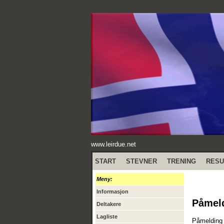
www.leirdue.net
START
STEVNER
TRENING
RESU
Meny:
Informasjon
Påmel
Deltakere
Lagliste
Påmelding f