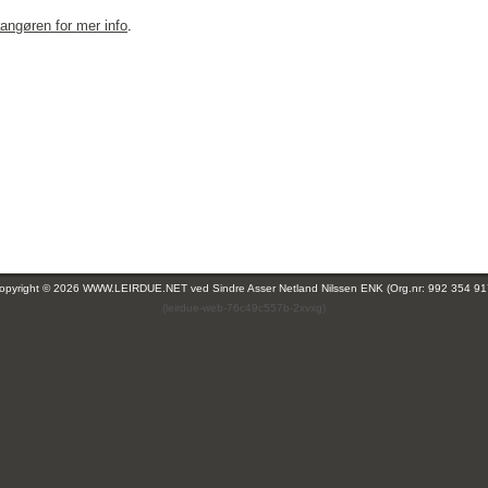
rangøren for mer info
.
opyright © 2026 WWW.LEIRDUE.NET ved
Sindre Asser Netland Nilssen ENK (Org.nr: 992 354 91
(leirdue-web-76c49c557b-2xvxg)