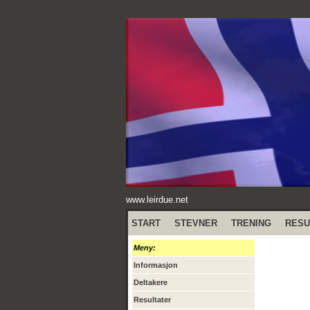
www.leirdue.net
START
STEVNER
TRENING
RESU
Meny:
Informasjon
Deltakere
Resultater