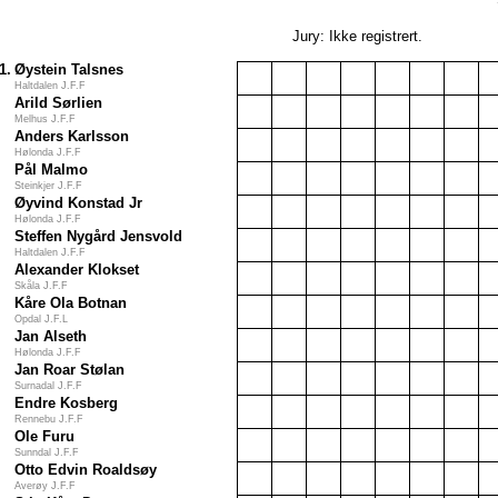
Jury: Ikke registrert.
1.
Øystein Talsnes
Haltdalen J.F.F
Arild Sørlien
Melhus J.F.F
Anders Karlsson
Hølonda J.F.F
Pål Malmo
Steinkjer J.F.F
Øyvind Konstad Jr
Hølonda J.F.F
Steffen Nygård Jensvold
Haltdalen J.F.F
Alexander Klokset
Skåla J.F.F
Kåre Ola Botnan
Opdal J.F.L
Jan Alseth
Hølonda J.F.F
Jan Roar Stølan
Surnadal J.F.F
Endre Kosberg
Rennebu J.F.F
Ole Furu
Sunndal J.F.F
Otto Edvin Roaldsøy
Averøy J.F.F