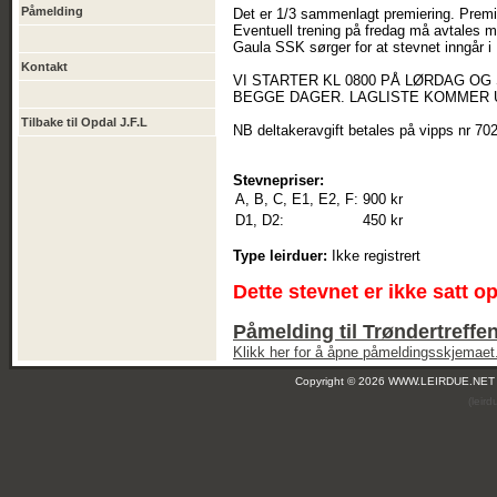
Påmelding
Det er 1/3 sammenlagt premiering. Premier
Eventuell trening på fredag må avtales 
Gaula SSK sørger for at stevnet inngår i
Kontakt
VI STARTER KL 0800 PÅ LØRDAG OG
BEGGE DAGER. LAGLISTE KOMMER 
Tilbake til Opdal J.F.L
NB deltakeravgift betales på vipps nr 7
Stevnepriser:
A, B, C, E1, E2, F:
900 kr
D1, D2:
450 kr
Type leirduer:
Ikke registrert
Dette stevnet er ikke satt o
Påmelding til Trøndertreffe
Klikk her for å åpne påmeldingsskjemaet
Copyright © 2026 WWW.LEIRDUE.NET
(leir