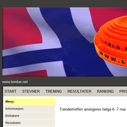
www.leirdue.net
START
STEVNER
TRENING
RESULTATER
RANKING
PR
Meny:
Informasjon
Trøndertreffen arrangeres helga 6- 7 mai. 
Deltakere
Resultater