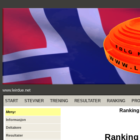
www.leirdue.net
START
STEVNER
TRENING
RESULTATER
RANKING
PR
Ranking
Meny:
Informasjon
Deltakere
Ranking
Resultater