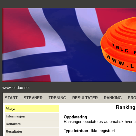
www.leirdue.net
START
STEVNER
TRENING
RESULTATER
RANKING
PR
Ranking
Meny:
Informasjon
Oppdatering
Rankingen oppdateres automatisk hver ti
Deltakere
Type leirduer:
Ikke registrert
Resultater