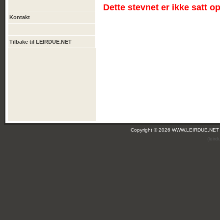
Dette stevnet er ikke satt o
Kontakt
Tilbake til LEIRDUE.NET
Copyright © 2026 WWW.LEIRDUE.NET
(leir