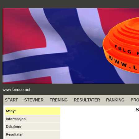
www.leirdue.net
START
STEVNER
TRENING
RESULTATER
RANKING
PR
S
Meny:
Informasjon
Deltakere
Resultater