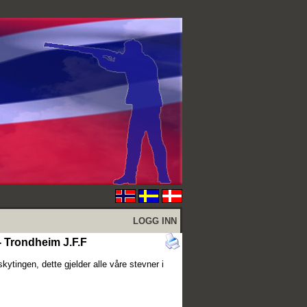
LOGG INN
- Trondheim J.F.F
kytingen, dette gjelder alle våre stevner i