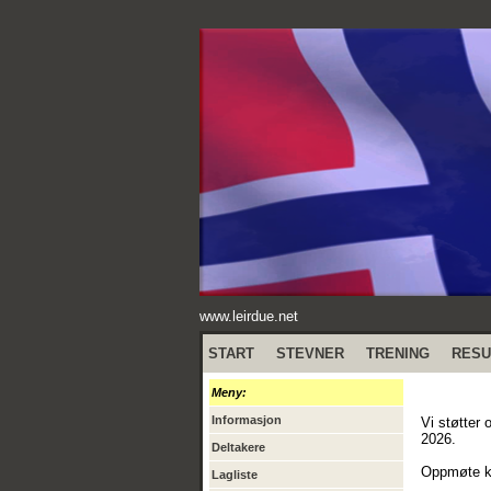
www.leirdue.net
START
STEVNER
TRENING
RESU
Meny:
Informasjon
Vi støtter 
2026.
Deltakere
Oppmøte kl
Lagliste