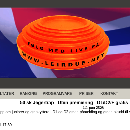
LTATER
RANKING
PROGRAMVARE
PRISER
KONTAKT
50 sk Jegertrap - Uten premiering - D1/D2/F gratis 
12. juni 2026
opp om juniorer og gir skyttere i D1 og D2 gratis påmelding og gratis skudd til s
.17.30.