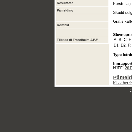
Resultater
Første lag 
Påmelding
Skudd selge
Gratis kaff
Kontakt
Stevnepris
A, B, C, E
Tilbake til Trondheim J.F.F
D1, D2, F:
Type leird
Innrapport
NJFF:
26J
Påmeldi
Klikk her 
C