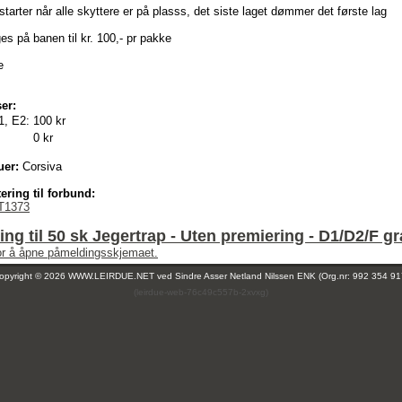
starter når alle skyttere er på plasss, det siste laget dømmer det første lag
s på banen til kr. 100,- pr pakke
e
er:
1, E2:
100 kr
0 kr
uer:
Corsiva
ering til forbund:
T1373
ng til 50 sk Jegertrap - Uten premiering - D1/D2/F gr
for å åpne påmeldingsskjemaet.
opyright © 2026 WWW.LEIRDUE.NET ved
Sindre Asser Netland Nilssen ENK (Org.nr: 992 354 91
(leirdue-web-76c49c557b-2xvxg)