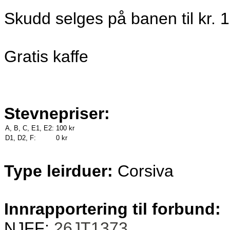
Skudd selges på banen til kr. 
Gratis kaffe
Stevnepriser:
A, B, C, E1, E2:
100 kr
D1, D2, F:
0 kr
Type leirduer:
Corsiva
Innrapportering til forbund:
NJFF:
26JT1373