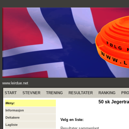
www.leirdue.net
START
STEVNER
TRENING
RESULTATER
RANKING
PR
50 sk Jegertra
Meny:
Informasjon
Deltakere
Velg en liste:
Lagliste
Resultater sammenlagt