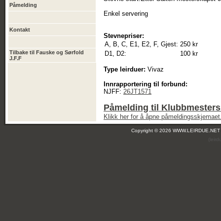
Påmelding
Enkel servering
Kontakt
Stevnepriser:
A, B, C, E1, E2, F, Gjest:
250 kr
Tilbake til Fauske og Sørfold
D1, D2:
100 kr
J.F.F
Type leirduer:
Vivaz
Innrapportering til forbund:
NJFF:
26JT1571
Påmelding til Klubbmester
Klikk her for å åpne påmeldingsskjemaet
Copyright © 2026 WWW.LEIRDUE.NET
(leir