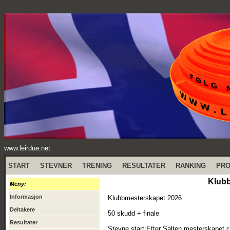
www.leirdue.net
START
STEVNER
TRENING
RESULTATER
RANKING
PR
Klubb
Meny:
Informasjon
Klubbmesterskapet 2026
Deltakere
50 skudd + finale
Resultater
Stevne start:Etter Salten mesterskapet c