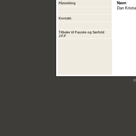
Navn
Påmelding
Dan Kristi
Kontakt
Tilbake til Fauske og Sørfold
J.F.F
C