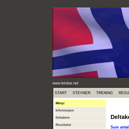
www.leirdue.net
START
STEVNER
TRENING
RESU
Meny:
Informasjon
Deltak
Deltakere
Resultater
Sum antall