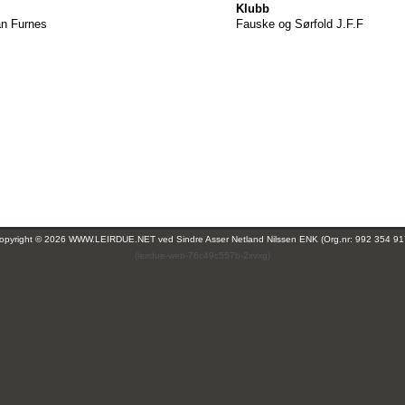
Klubb
an Furnes
Fauske og Sørfold J.F.F
opyright © 2026 WWW.LEIRDUE.NET ved
Sindre Asser Netland Nilssen ENK (Org.nr: 992 354 91
(leirdue-web-76c49c557b-2xvxg)