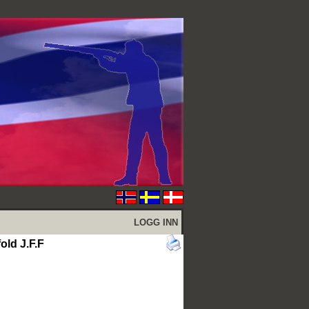
LOGG INN
ld J.F.F