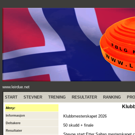
www.leirdue.net
START
STEVNER
TRENING
RESULTATER
RANKING
PR
Klubb
Meny:
Informasjon
Klubbmesterskapet 2026
Deltakere
50 skudd + finale
Resultater
Stevne start:Etter Salten mesterskapet c