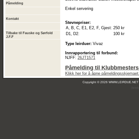
Påmelding
Enkel servering
Kontakt
Stevnepriser:
A, B, C, E1, E2, F, Gjest:
250 kr
Tilbake til Fauske og Sørfold
D1, D2:
100 kr
J.F.F
Type leirduer:
Vivaz
Innrapportering til forbund:
NJFF:
26JT1571
Påmelding til Klubbmester
Klikk her for å åpne påmeldingsskjemaet
Copyright © 2026 WWW.LEIRDUE.NET
(leir