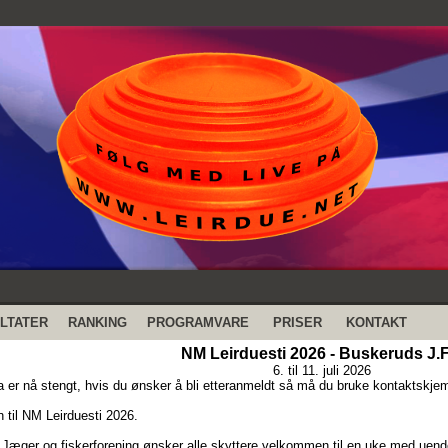
LTATER
RANKING
PROGRAMVARE
PRISER
KONTAKT
NM Leirduesti 2026 - Buskeruds J.F
6. til 11. juli 2026
 er nå stengt, hvis du ønsker å bli etteranmeldt så må du bruke kontaktskje
til NM Leirduesti 2026.
Jæger og fiskerforening ønsker alle skyttere velkommen til en uke med uend