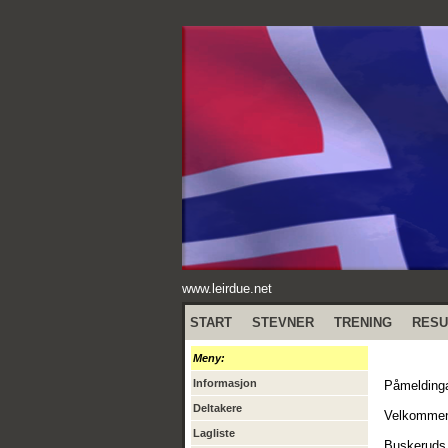
www.leirdue.net
START
STEVNER
TRENING
RESU
Meny:
Informasjon
Påmeldinga
Deltakere
Velkommen 
Lagliste
Buskeruds 