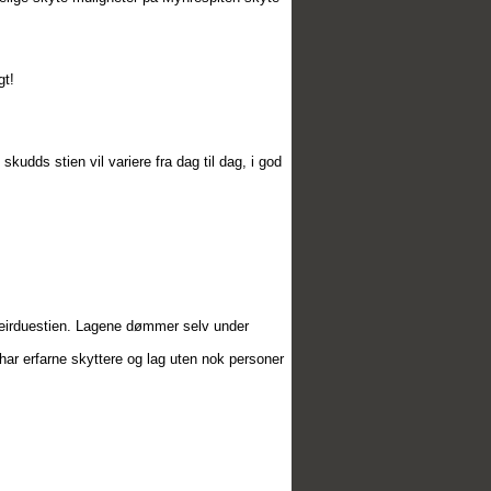
gt!
kudds stien vil variere fra dag til dag, i god
å leirduestien. Lagene dømmer selv under
g har erfarne skyttere og lag uten nok personer