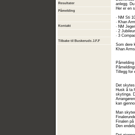
Resultater
anlegg. Du 
Her er en s
Påmelding
· NM Sti 1
· Khan Arm
Kontakt
· NM Jeger
· 2 Jubile
· 3 Compac
Tilbake til Buskeruds J.F.F
Som dere ka
Khan Arms 
Påmelding t
Påmeldingsf
Tillegg for
Det skytes 
Husk å ta h
skytinga. D
Arrangøren 
kan gjenno
Man skyter
Finalerunde
Finalen på 
Den endelig
Det gjennom