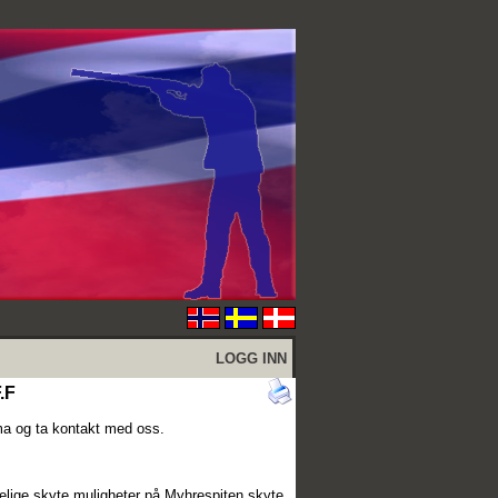
LOGG INN
.F
ma og ta kontakt med oss.
elige skyte muligheter på Myhrespiten skyte