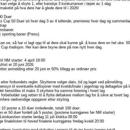
kan velge å skyte 1, eller kanskje 3 konkurranser i løpet av 1 dag.
makebit på hva dere har å glede dere til i 2026!
00 Duer
s Cup 50 Duer sti hver dag 3 av 4 tellende, premieres hver dag og sammenla
trap
umsbaner.
 sporting baner (Press)
n se, så har vi lagt opp til at dere skal kunne gå. å kose dere en hel uke. 50 s
Cup tradisjon. Her kan dere bryne dere på noe nytt hver dag.
il NM starter: 4 april 18:00
rist er 20 juni 2026
 etter anmelding etter 20 juni er 50% tillegg av ordinær pris
etter forbundets regler. Skytterne velger dato, tid og laget ved påmelding.
ensyn til eventuelle kollisjoner med kveldsfinale i jegertrap og deltagelse p
et henstilles til maks 3 skyttere fra samme forening i hvert lag
forbeholder seg retten til å flytte deltakere mellom lag for å sikre at hvert la
mføre nødvendige oppgaver etter skyting.
 10 poster a 10 duer innledende, totalt 100 duer
n er 50 duer fordelt på 5 poster, (postene kunngjøres før NM starter)
Leirduestien starter lørdag 11 juli klokka 08:00
e finalelisten til hoved finalene kunngjøres fredag kveld 20:00
føres lagskyting med plaketter i premie til de tre beste lagene totalt