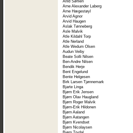
Arild Sørlien
Arne Alexander Laberg
Arne Hægestøyl
Arvid Agnor
Arvid Haugen
Aslak Tønneberg
Asle Malvik
Atle Kildahl Torp
Atle Nerland
Atle Wedum Olsen
Audun Veiby
Beate Solli Nilsen
Ben-Andre Nilsen
Bendik Herje
Bent Engelund
Bente Helgesen
Birk Larsen Tjønnemark
Bjarte Linga
Bjørn Erik Jensen
Bjørn Olav Haugland
Bjørn Roger Malvik
Bjørn-Erik Hildonen
Bjørn Aaland
Bjørn Aatangen
Bjørn Kvendset
Bjørn Nicolaysen
Bjørn Trydal