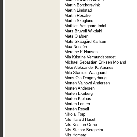
Martin Borchgrevink
Martin Lindstad
Martin Røsaker
Martin Skoglund
Mathias Aasgaard Indal
Mats Bruvoll Wikdahl
Mats Olafsen
Mats Skaugård Karlsen
Max Nensén
Merethe K Hansen
Mia Kristine Vermundsberget
Michael Sebastian Eriksen Moland
Mike Aleksander K. Aasnes
Milo Stanisic Waagaard
Mons Ola Dragmyrhaug
Morten Valhovd Andersen
Morten Andersen
Morten Ekeberg
Morten Kjelaas
Morten Larsen
Mortén Resell
Nikolai Torp
Nils Harald Huset
Nils Kristian Orthe
Nils Steinar Bergheim
Nils Homstøl