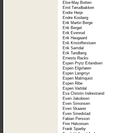
Else-May Botten
Emil Tørudbakken
Endre Herje
Endre Kosberg
Erik Martin Berge
Erik Berget
Erik Evenrud
Erik Haugaard
Erik Kristofferstuen
Erik Samdal
Erik Tandberg
Ernests Racko
Espen Prytz Erlandsen
Espen Elgshøen
Espen Langmyr
Espen Malmquist
Espen Ribe
Espen Vartdal
Eva Christin Indrestrand
Even Jakobsen
Even Simonsen
Even Skaarer
Even Smedstad
Fabian Persson
Finn Halvorsen
Frank Sparby