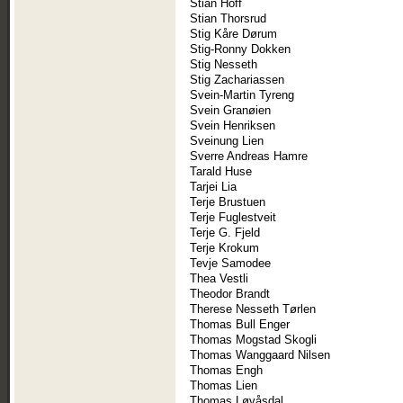
Stian Hoff
Stian Thorsrud
Stig Kåre Dørum
Stig-Ronny Dokken
Stig Nesseth
Stig Zachariassen
Svein-Martin Tyreng
Svein Granøien
Svein Henriksen
Sveinung Lien
Sverre Andreas Hamre
Tarald Huse
Tarjei Lia
Terje Brustuen
Terje Fuglestveit
Terje G. Fjeld
Terje Krokum
Tevje Samodee
Thea Vestli
Theodor Brandt
Therese Nesseth Tørlen
Thomas Bull Enger
Thomas Mogstad Skogli
Thomas Wanggaard Nilsen
Thomas Engh
Thomas Lien
Thomas Løvåsdal