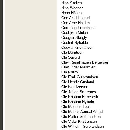
Nina Sørlien
Nina Wagner
Noah Hålien
Odd Arild Lillerud
Odd Arne Holden
Odd Inge Fredriksen
Oddbjørn Mulen
Oddgeir Skogly
Oddleif Nybakke
Oddvar Kristiansen
Ola Berntsen
Ola Stivold
Olav Resellhagen Bergersen
Olav Vidar Melstveit
Ola Østby
Ole Emil Gulbrandsen
Ole Henrik Gusland
Ole Ivar Iversen
Ole Johan Sæternes
Ole Kristian Espeseth
Ole Kristian Nybøle
Ole Magnus Loe
Ole Marius Aandal Astad
Ole Petter Gulbrandsen
Ole Vidar Kristiansen
Ole Wilhelm Gulbrandsen