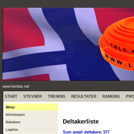
www.leirdue.net
START
STEVNER
TRENING
RESULTATER
RANKING
PR
Meny:
Informasjon
Deltakerliste
Deltakere
Lagliste
Sum antall deltakere: 577