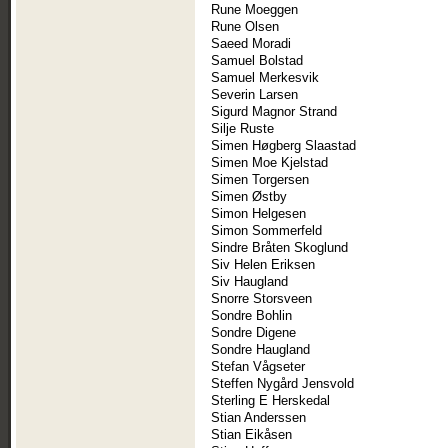
Rune Moeggen
Rune Olsen
Saeed Moradi
Samuel Bolstad
Samuel Merkesvik
Severin Larsen
Sigurd Magnor Strand
Silje Ruste
Simen Høgberg Slaastad
Simen Moe Kjelstad
Simen Torgersen
Simen Østby
Simon Helgesen
Simon Sommerfeld
Sindre Bråten Skoglund
Siv Helen Eriksen
Siv Haugland
Snorre Storsveen
Sondre Bohlin
Sondre Digene
Sondre Haugland
Stefan Vågseter
Steffen Nygård Jensvold
Sterling E Herskedal
Stian Anderssen
Stian Eikåsen