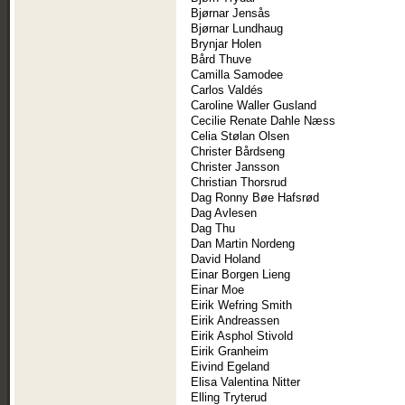
Bjørnar Jensås
Bjørnar Lundhaug
Brynjar Holen
Bård Thuve
Camilla Samodee
Carlos Valdés
Caroline Waller Gusland
Cecilie Renate Dahle Næss
Celia Stølan Olsen
Christer Bårdseng
Christer Jansson
Christian Thorsrud
Dag Ronny Bøe Hafsrød
Dag Avlesen
Dag Thu
Dan Martin Nordeng
David Holand
Einar Borgen Lieng
Einar Moe
Eirik Wefring Smith
Eirik Andreassen
Eirik Asphol Stivold
Eirik Granheim
Eivind Egeland
Elisa Valentina Nitter
Elling Tryterud