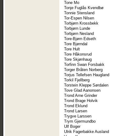
Tone Mo
Tonje Fuglås Kvendbø
Tonnie Stensland
Tor-Espen Nilsen
Torbjørn Krossbekk
Torbjørn Lunde
Torbjørn Nesland
Tore-Bjørn Edseth
Tore Bjørndal
Tore Hult
Tore Håkonsrud
Tore Skjønhaug
Torfinn Swan Forsbakk
Torger Bråten Norberg
Torjus Tellefsen Haugland
Torkil Fjellberg
Torstein Kleppe Sørdalen
Tove Glad Aanonsen
Trond Arne Grinder
Trond Brage Holvik
Trond Eklund
Trond Larsen
Trygve Larssen
Trym Gjermundbo
Ulf Boger
Ulrik Fagerbakke Ausland