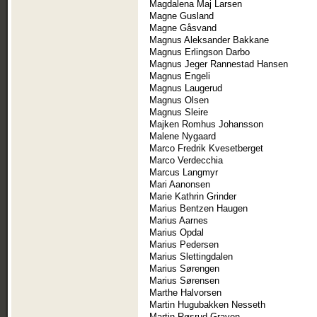
Magdalena Maj Larsen
Magne Gusland
Magne Gåsvand
Magnus Aleksander Bakkane
Magnus Erlingson Darbo
Magnus Jeger Rannestad Hansen
Magnus Engeli
Magnus Laugerud
Magnus Olsen
Magnus Sleire
Majken Romhus Johansson
Malene Nygaard
Marco Fredrik Kvesetberget
Marco Verdecchia
Marcus Langmyr
Mari Aanonsen
Marie Kathrin Grinder
Marius Bentzen Haugen
Marius Aarnes
Marius Opdal
Marius Pedersen
Marius Slettingdalen
Marius Sørengen
Marius Sørensen
Marthe Halvorsen
Martin Hugubakken Nesseth
Martin Røsrud Graven