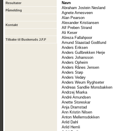
Navn
Resultater
Abraham Jostein Nesland
Påmelding
Agnete Arnesveen
Alan Pearson
Alexander Kristiansen
Kontakt
Alf Preben Strand
Ali Keser
Alireza Fallahpoor
Tilbake til Buskeruds J.F.F
Amund Slaastad Godtlund
Anders Eriksen
Anders Gullbrekken Herje
Anders Johansson
Anders Opheim
Anders Rånes Jensen
Anders Støp
Anders Vedøy
Anders Weum Ryghseter
Andreas Sandlie Monsbakken
Andrzej Miarka
André Amundsen
Anette Storeskar
Anja Dramstad
Ann Kristin Nilsen
Anton Mellemsdokken
Arild Dahl
Arild Hemli