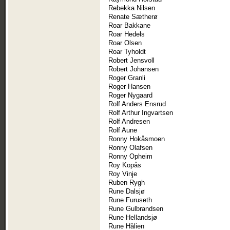
Rebekka Nilsen
Renate Sætherø
Roar Bakkane
Roar Hedels
Roar Olsen
Roar Tyholdt
Robert Jensvoll
Robert Johansen
Roger Granli
Roger Hansen
Roger Nygaard
Rolf Anders Ensrud
Rolf Arthur Ingvartsen
Rolf Andresen
Rolf Aune
Ronny Hokåsmoen
Ronny Olafsen
Ronny Opheim
Roy Kopås
Roy Vinje
Ruben Rygh
Rune Dalsjø
Rune Furuseth
Rune Gulbrandsen
Rune Hellandsjø
Rune Hålien