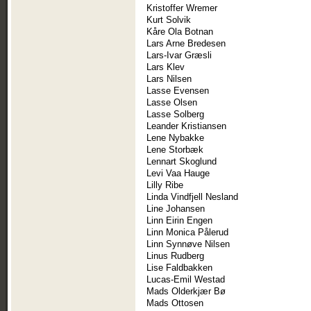
Kristoffer Wremer
Kurt Solvik
Kåre Ola Botnan
Lars Arne Bredesen
Lars-Ivar Græsli
Lars Klev
Lars Nilsen
Lasse Evensen
Lasse Olsen
Lasse Solberg
Leander Kristiansen
Lene Nybakke
Lene Storbæk
Lennart Skoglund
Levi Vaa Hauge
Lilly Ribe
Linda Vindfjell Nesland
Line Johansen
Linn Eirin Engen
Linn Monica Pålerud
Linn Synnøve Nilsen
Linus Rudberg
Lise Faldbakken
Lucas-Emil Westad
Mads Olderkjær Bø
Mads Ottosen