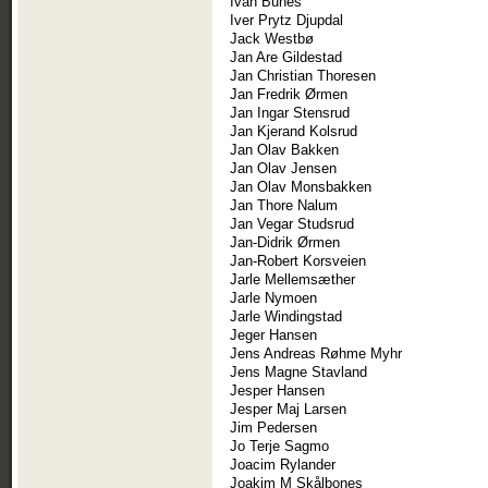
Ivan Bunes
Iver Prytz Djupdal
Jack Westbø
Jan Are Gildestad
Jan Christian Thoresen
Jan Fredrik Ørmen
Jan Ingar Stensrud
Jan Kjerand Kolsrud
Jan Olav Bakken
Jan Olav Jensen
Jan Olav Monsbakken
Jan Thore Nalum
Jan Vegar Studsrud
Jan-Didrik Ørmen
Jan-Robert Korsveien
Jarle Mellemsæther
Jarle Nymoen
Jarle Windingstad
Jeger Hansen
Jens Andreas Røhme Myhr
Jens Magne Stavland
Jesper Hansen
Jesper Maj Larsen
Jim Pedersen
Jo Terje Sagmo
Joacim Rylander
Joakim M Skålbones