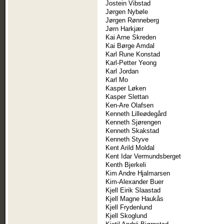
Jostein Vibstad
Jørgen Nybøle
Jørgen Rønneberg
Jørn Harkjær
Kai Arne Skreden
Kai Børge Amdal
Karl Rune Konstad
Karl-Petter Yeong
Karl Jordan
Karl Mo
Kasper Løken
Kasper Slettan
Ken-Are Olafsen
Kenneth Lilleødegård
Kenneth Sjørengen
Kenneth Skakstad
Kenneth Styve
Kent Arild Moldal
Kent Idar Vermundsberget
Kenth Bjerkeli
Kim Andre Hjalmarsen
Kim-Alexander Buer
Kjell Eirik Slaastad
Kjell Magne Haukås
Kjell Frydenlund
Kjell Skoglund