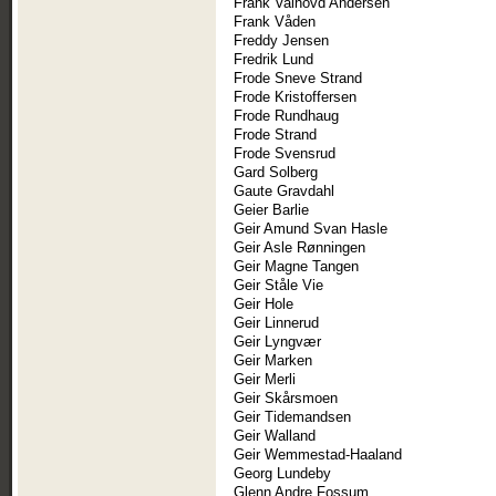
Frank Valhovd Andersen
Frank Våden
Freddy Jensen
Fredrik Lund
Frode Sneve Strand
Frode Kristoffersen
Frode Rundhaug
Frode Strand
Frode Svensrud
Gard Solberg
Gaute Gravdahl
Geier Barlie
Geir Amund Svan Hasle
Geir Asle Rønningen
Geir Magne Tangen
Geir Ståle Vie
Geir Hole
Geir Linnerud
Geir Lyngvær
Geir Marken
Geir Merli
Geir Skårsmoen
Geir Tidemandsen
Geir Walland
Geir Wemmestad-Haaland
Georg Lundeby
Glenn Andre Fossum