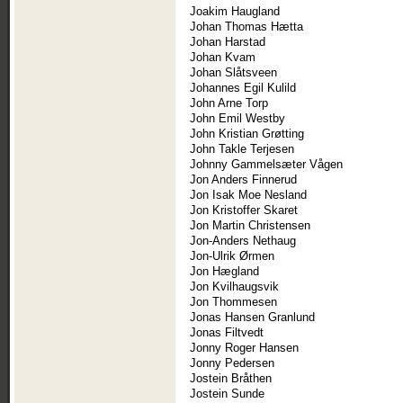
Joakim Haugland
Johan Thomas Hætta
Johan Harstad
Johan Kvam
Johan Slåtsveen
Johannes Egil Kulild
John Arne Torp
John Emil Westby
John Kristian Grøtting
John Takle Terjesen
Johnny Gammelsæter Vågen
Jon Anders Finnerud
Jon Isak Moe Nesland
Jon Kristoffer Skaret
Jon Martin Christensen
Jon-Anders Nethaug
Jon-Ulrik Ørmen
Jon Hægland
Jon Kvilhaugsvik
Jon Thommesen
Jonas Hansen Granlund
Jonas Filtvedt
Jonny Roger Hansen
Jonny Pedersen
Jostein Bråthen
Jostein Sunde