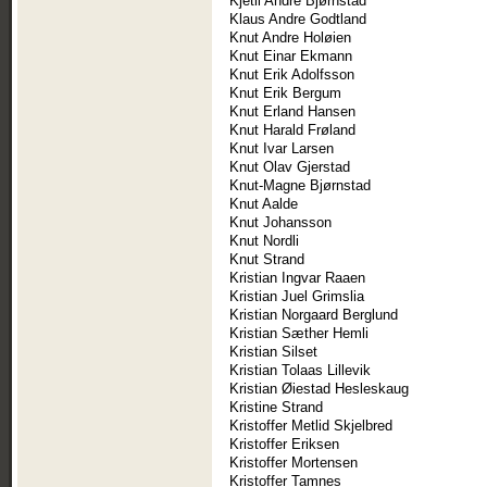
Kjetil André Bjørnstad
Klaus Andre Godtland
Knut Andre Holøien
Knut Einar Ekmann
Knut Erik Adolfsson
Knut Erik Bergum
Knut Erland Hansen
Knut Harald Frøland
Knut Ivar Larsen
Knut Olav Gjerstad
Knut-Magne Bjørnstad
Knut Aalde
Knut Johansson
Knut Nordli
Knut Strand
Kristian Ingvar Raaen
Kristian Juel Grimslia
Kristian Norgaard Berglund
Kristian Sæther Hemli
Kristian Silset
Kristian Tolaas Lillevik
Kristian Øiestad Hesleskaug
Kristine Strand
Kristoffer Metlid Skjelbred
Kristoffer Eriksen
Kristoffer Mortensen
Kristoffer Tamnes