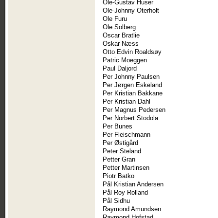
Ole-Gustav Huser
Ole-Johnny Oterholt
Ole Furu
Ole Solberg
Oscar Bratlie
Oskar Næss
Otto Edvin Roaldsøy
Patric Moeggen
Paul Daljord
Per Johnny Paulsen
Per Jørgen Eskeland
Per Kristian Bakkane
Per Kristian Dahl
Per Magnus Pedersen
Per Norbert Stodola
Per Bunes
Per Fleischmann
Per Østigård
Peter Steland
Petter Gran
Petter Martinsen
Piotr Batko
Pål Kristian Andersen
Pål Roy Rolland
Pål Sidhu
Raymond Amundsen
Raymond Hofstad