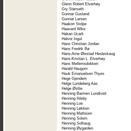
Glenn Robert Elverhøy
Gry Størseth
Gunnar Gusland
Gunnar Larsen
Haakon Stolpe
Haavard Wike
Hakan Ucarli
Halvor Ingul
Hans Christian Jordan
Hans Fredrik Bø
Hans-Arne Øiestad Hesleskaug
Hans-Kristian L. Elverhøy
Hans Mellemsdokken
Harald Haugom
Hauk Emanuelsen Thyes
Hege Gjendem
Helge Lundeberg Aas
Helge Østlie
Henning Barmen Lundtveit
Henning Ihleby
Henning Loe
Henning Løkken
Henning Mathisen
Henning Solem
Henning Solhaug
Henning Øygarden