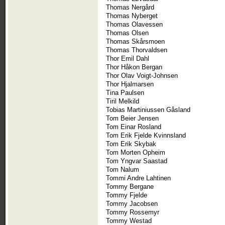
Thomas Nergård
Thomas Nyberget
Thomas Olavessen
Thomas Olsen
Thomas Skårsmoen
Thomas Thorvaldsen
Thor Emil Dahl
Thor Håkon Bergan
Thor Olav Voigt-Johnsen
Thor Hjalmarsen
Tina Paulsen
Tiril Melkild
Tobias Martiniussen Gåsland
Tom Beier Jensen
Tom Einar Rosland
Tom Erik Fjelde Kvinnsland
Tom Erik Skybak
Tom Morten Opheim
Tom Yngvar Saastad
Tom Nalum
Tommi Andre Lahtinen
Tommy Bergane
Tommy Fjelde
Tommy Jacobsen
Tommy Rossemyr
Tommy Westad