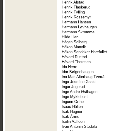
Henrik Alstad
Henrik Flaskerud
Henrik Fylling
Henrik Rossemyr
Hermann Hansen
Hermann Løvhaugen
Hermann Skromme
Hilde Lien
Hågen Solberg
Håkon Manvik
Håkon Sandaker Harefallet
Håvard Rustad
Håvard Thoresen
Ida Herre
Idar Bølgenhaugen
Ina Mari Alterhaug Tverrå
Inga Josefine Gaski
Ingar Jogerud
Inge Andre Østhagen
Inge Myklebust
Ingunn Orthe
Isaac Hålien
Isak Hogner
Isak Årmo
Iselin Aafloen
Ivan Antonin Stodola