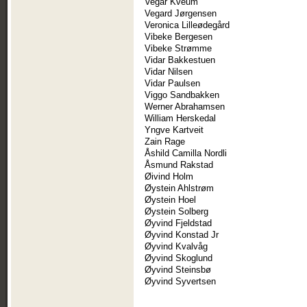
Vegar Kveum
Vegard Jørgensen
Veronica Lilleødegård
Vibeke Bergesen
Vibeke Strømme
Vidar Bakkestuen
Vidar Nilsen
Vidar Paulsen
Viggo Sandbakken
Werner Abrahamsen
William Herskedal
Yngve Kartveit
Zain Rage
Åshild Camilla Nordli
Åsmund Rakstad
Øivind Holm
Øystein Ahlstrøm
Øystein Hoel
Øystein Solberg
Øyvind Fjeldstad
Øyvind Konstad Jr
Øyvind Kvalvåg
Øyvind Skoglund
Øyvind Steinsbø
Øyvind Syvertsen