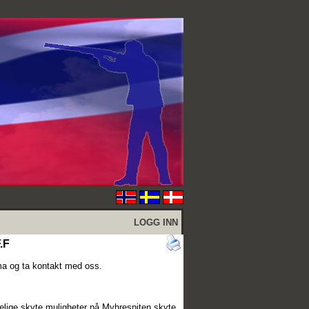
LOGG INN
.F
ma og ta kontakt med oss.
elige skyte muligheter på Myhrespiten skyte