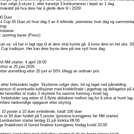
kan velge å skyte 1, eller kanskje 3 konkurranser i løpet av 1 dag.
makebit på hva dere har å glede dere til i 2026!
00 Duer
s Cup 50 Duer sti hver dag 3 av 4 tellende, premieres hver dag og sammenla
trap
umsbaner.
 sporting baner (Press)
n se, så har vi lagt opp til at dere skal kunne gå. å kose dere en hel uke. 50 s
Cup tradisjon. Her kan dere bryne dere på noe nytt hver dag.
il NM starter: 4 april 18:00
rist er 20 juni 2026
 etter anmelding etter 20 juni er 50% tillegg av ordinær pris
etter forbundets regler. Skytterne velger dato, tid og laget ved påmelding.
ensyn til eventuelle kollisjoner med kveldsfinale i jegertrap og deltagelse p
et henstilles til maks 3 skyttere fra samme forening i hvert lag
forbeholder seg retten til å flytte deltakere mellom lag for å sikre at hvert la
mføre nødvendige oppgaver etter skyting.
 10 poster a 10 duer innledende, totalt 100 duer
n er 50 duer fordelt på 5 poster, (postene kunngjøres før NM starter)
Leirduestien starter lørdag 11 juli klokka 08:00
e finalelisten til hoved finalene kunngjøres fredag kveld 20:00
føres lagskyting med plaketter i premie til de tre beste lagene totalt