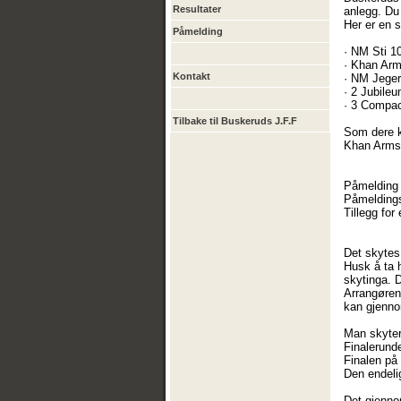
Resultater
anlegg. Du 
Her er en s
Påmelding
· NM Sti 1
· Khan Arm
Kontakt
· NM Jeger
· 2 Jubile
· 3 Compac
Tilbake til Buskeruds J.F.F
Som dere ka
Khan Arms 
Påmelding t
Påmeldingsf
Tillegg for
Det skytes 
Husk å ta h
skytinga. D
Arrangøren 
kan gjenno
Man skyter
Finalerunde
Finalen på 
Den endelig
Det gjennom