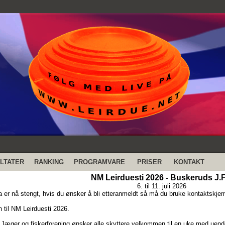
LTATER
RANKING
PROGRAMVARE
PRISER
KONTAKT
NM Leirduesti 2026 - Buskeruds J.F
6. til 11. juli 2026
 er nå stengt, hvis du ønsker å bli etteranmeldt så må du bruke kontaktskje
til NM Leirduesti 2026.
Jæger og fiskerforening ønsker alle skyttere velkommen til en uke med uend