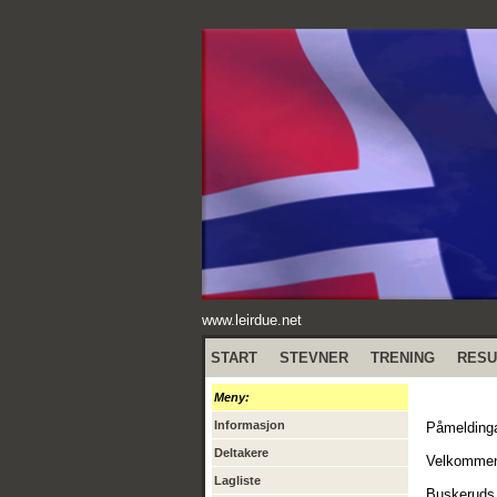
www.leirdue.net
START
STEVNER
TRENING
RESU
Meny:
Informasjon
Påmeldinga
Deltakere
Velkommen 
Lagliste
Buskeruds 