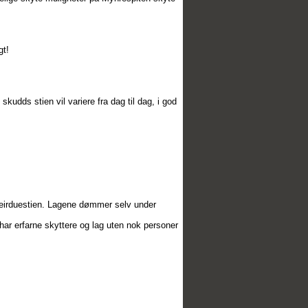
gt!
kudds stien vil variere fra dag til dag, i god
å leirduestien. Lagene dømmer selv under
g har erfarne skyttere og lag uten nok personer