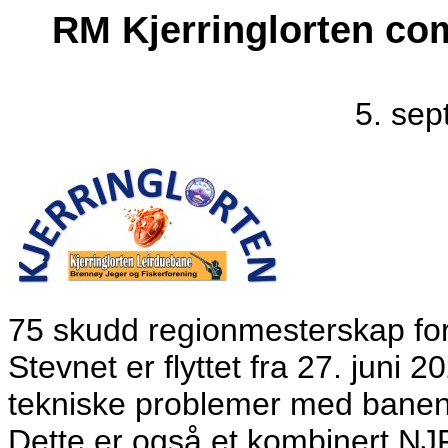
RM Kjerringlorten com
5. se
75 skudd regionmesterskap for
Stevnet er flyttet fra 27. juni 
tekniske problemer med banen
Dette er også et kombinert NJ