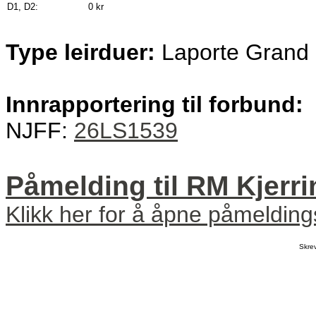
D1, D2:
0 kr
Type leirduer:
Laporte Grand 
Innrapportering til forbund:
NJFF:
26LS1539
Påmelding til RM Kjerri
Klikk her for å åpne påmeldin
Skre