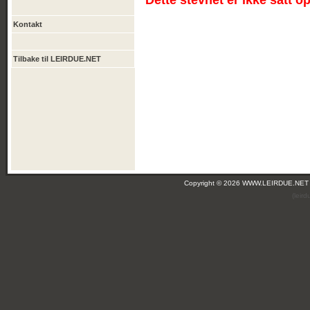
Dette stevnet er ikke satt o
Kontakt
Tilbake til LEIRDUE.NET
Copyright © 2026 WWW.LEIRDUE.NET
(leir