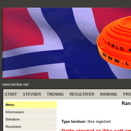
www.leirdue.net
START
STEVNER
TRENING
RESULTATER
RANKING
PR
Ran
Meny:
Informasjon
Deltakere
Type leirduer:
Ikke registrert
Resultater