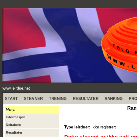
www.leirdue.net
START
STEVNER
TRENING
RESULTATER
RANKING
PR
Ran
Meny:
Informasjon
Deltakere
Type leirduer:
Ikke registrert
Resultater