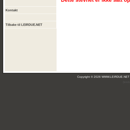
Dette stevnet er ikke satt o
Kontakt
Tilbake til LEIRDUE.NET
Copyright © 2026 WWW.LEIRDUE.NET
(leir