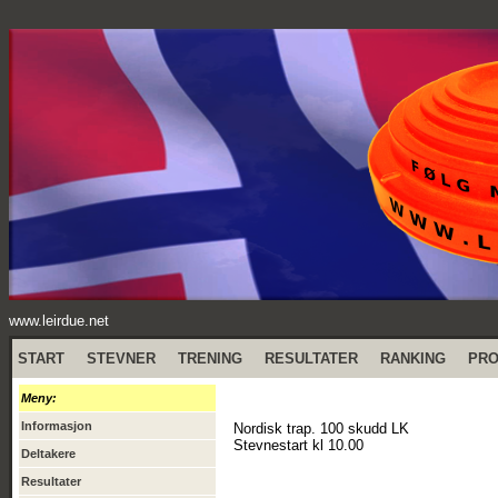
www.leirdue.net
START
STEVNER
TRENING
RESULTATER
RANKING
PR
Meny:
Informasjon
Nordisk trap. 100 skudd LK
Stevnestart kl 10.00
Deltakere
Resultater