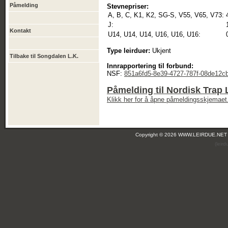
Påmelding
Stevnepriser:
A, B, C, K1, K2, SG-S, V55, V65, V73:
J:
Kontakt
U14, U14, U14, U16, U16, U16:
Type leirduer:
Ukjent
Tilbake til Songdalen L.K.
Innrapportering til forbund:
NSF:
851a6fd5-8e39-4727-787f-08de12c
Påmelding til Nordisk Trap 
Klikk her for å åpne påmeldingsskjemaet
Copyright © 2026 WWW.LEIRDUE.NET
(leir