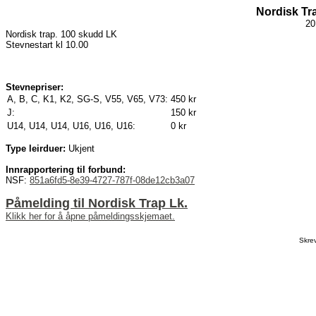
Nordisk Tra
20
Nordisk trap. 100 skudd LK
Stevnestart kl 10.00
Stevnepriser:
A, B, C, K1, K2, SG-S, V55, V65, V73:
450 kr
J:
150 kr
U14, U14, U14, U16, U16, U16:
0 kr
Type leirduer:
Ukjent
Innrapportering til forbund:
NSF:
851a6fd5-8e39-4727-787f-08de12cb3a07
Påmelding til Nordisk Trap Lk.
Klikk her for å åpne påmeldingsskjemaet.
Skre