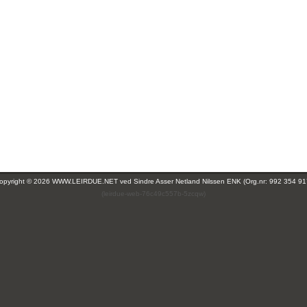
opyright © 2026 WWW.LEIRDUE.NET ved
Sindre Asser Netland Nilssen ENK (Org.nr: 992 354 91
(leirdue-web-76c49c557b-5zcqw)