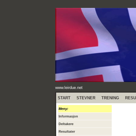
www.leirdue.net
START
STEVNER
TRENING
RESU
Meny:
Informasjon
Deltakere
Resultater