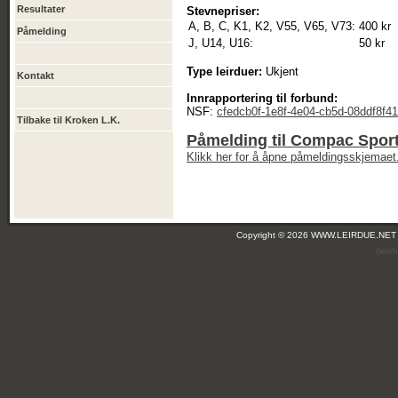
Resultater
Stevnepriser:
A, B, C, K1, K2, V55, V65, V73:
400 kr
Påmelding
J, U14, U16:
50 kr
Type leirduer:
Ukjent
Kontakt
Innrapportering til forbund:
NSF:
cfedcb0f-1e8f-4e04-cb5d-08ddf8f4
Tilbake til Kroken L.K.
Påmelding til Compac Sport
Klikk her for å åpne påmeldingsskjemaet
Copyright © 2026 WWW.LEIRDUE.NET
(leir