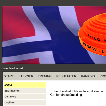
www.leirdue.net
START
STEVNER
TRENING
RESULTATER
RANKING
PR
Meny:
Informasjon
Kroken Leirdueklubb inviterer til stevn
Kun forhåndspåmelding
Deltakere
Lagliste