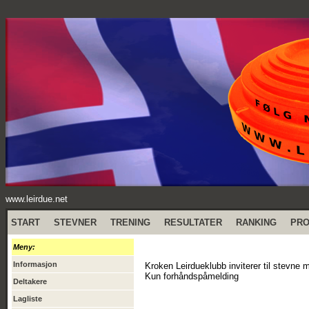
www.leirdue.net
START
STEVNER
TRENING
RESULTATER
RANKING
PR
Meny:
Informasjon
Kroken Leirdueklubb inviterer til stevn
Kun forhåndspåmelding
Deltakere
Lagliste