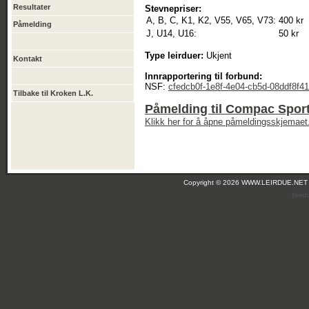
Resultater
Stevnepriser:
A, B, C, K1, K2, V55, V65, V73:
400 kr
Påmelding
J, U14, U16:
50 kr
Type leirduer:
Ukjent
Kontakt
Innrapportering til forbund:
NSF:
cfedcb0f-1e8f-4e04-cb5d-08ddf8f4
Tilbake til Kroken L.K.
Påmelding til Compac Sport
Klikk her for å åpne påmeldingsskjemaet
Copyright © 2026 WWW.LEIRDUE.NET
(leir