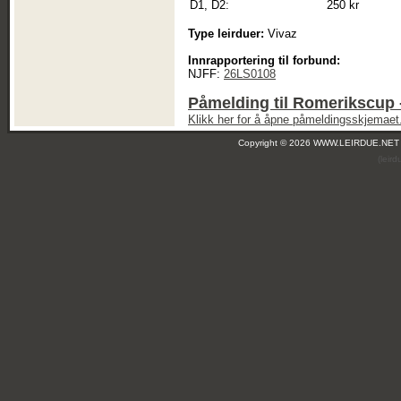
D1, D2:
250 kr
Type leirduer:
Vivaz
Innrapportering til forbund:
NJFF:
26LS0108
Påmelding til Romerikscup -
Klikk her for å åpne påmeldingsskjemaet
Copyright © 2026 WWW.LEIRDUE.NET
(leir