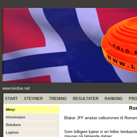
www.leirdue.net
START
STEVNER
TRENING
RESULTATER
RANKING
PR
Rom
Meny:
Informasjon
Blaker JFF ønsker velkommen til Romerik
Deltakere
Som tidligere kjører vi en felles leirdue
Lagliste
stevner på følgende datoer: