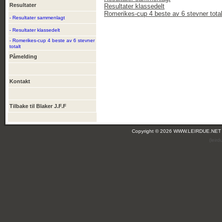
Resultater
Resultater klassedelt
Romerikes-cup 4 beste av 6 stevner total
- Resultater sammenlagt
- Resultater klassedelt
- Romerikes-cup 4 beste av 6 stevner
totalt
Påmelding
Kontakt
Tilbake til Blaker J.F.F
Copyright © 2026 WWW.LEIRDUE.NET
(leir