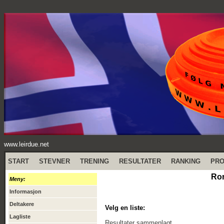
www.leirdue.net
START
STEVNER
TRENING
RESULTATER
RANKING
PR
Rom
Meny:
Informasjon
Deltakere
Velg en liste:
Lagliste
Resultater sammenlagt