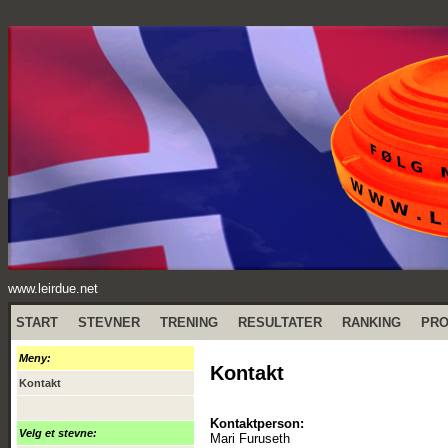
www.leirdue.net
START
STEVNER
TRENING
RESULTATER
RANKING
PR
Meny:
Kontakt
Kontakt
Kontaktperson:
Velg et stevne:
Mari Furuseth