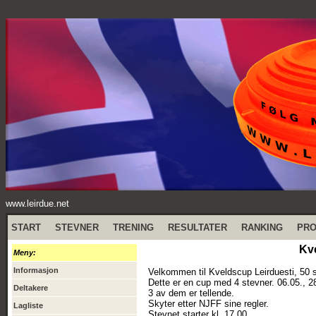
www.leirdue.net
START
STEVNER
TRENING
RESULTATER
RANKING
PR
Kve
Meny:
Informasjon
Velkommen til Kveldscup Leirduesti, 50 s
Dette er en cup med 4 stevner. 06.05., 28
Deltakere
3 av dem er tellende.
Skyter etter NJFF sine regler.
Lagliste
Stevnet starter kl. 17.00.