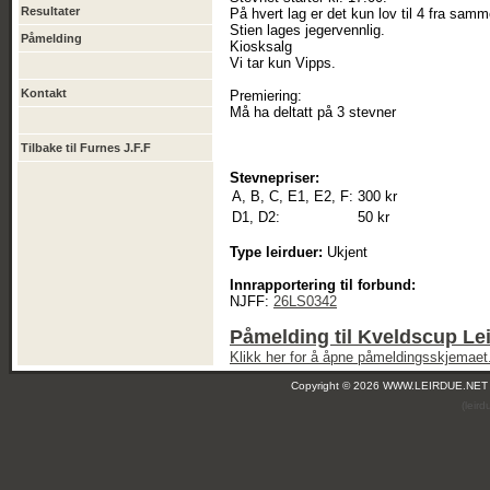
Resultater
På hvert lag er det kun lov til 4 fra samm
Stien lages jegervennlig.
Påmelding
Kiosksalg
Vi tar kun Vipps.
Kontakt
Premiering:
Må ha deltatt på 3 stevner
Tilbake til Furnes J.F.F
Stevnepriser:
A, B, C, E1, E2, F:
300 kr
D1, D2:
50 kr
Type leirduer:
Ukjent
Innrapportering til forbund:
NJFF:
26LS0342
Påmelding til Kveldscup Le
Klikk her for å åpne påmeldingsskjemaet
Copyright © 2026 WWW.LEIRDUE.NET
(leir