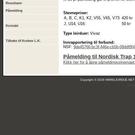
Resultater
Påmelding
Stevnepriser:
A, B, C, K1, K2, V55, V65, V73:
420 kr
J, U14, U16:
50 kr
Kontakt
Type leirduer:
Vivaz
Tilbake til Kroken L.K.
Innrapportering til forbund:
NSF:
9de45766-bc3f-446e-cb5b-08ddf8f
Påmelding til Nordisk Trap
Klikk her for å åpne påmeldingsskjemaet
Copyright © 2026 WWW.LEIRDUE.NET
(leir