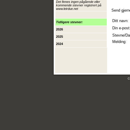
Det finnes ingen pågående eller
kommende stevner registrert på
www.leirdue.net
Send gjern
Ditt navn:
Tidligere stevner:
Din e-post
2026
Stevne/Da
2025
Melding:
2024
C