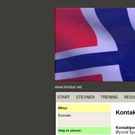
www.leirdue.net
START
STEVNER
TRENING
RESU
Meny:
Kontak
Kontakt
Kontaktpe
Velg et stevne:
Øyvind Sy