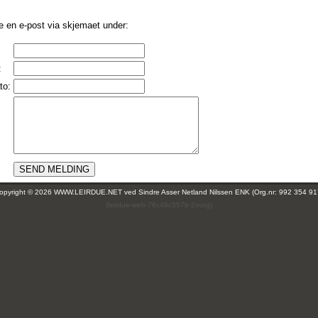
e en e-post via skjemaet under:
:
to:
opyright © 2026 WWW.LEIRDUE.NET ved
Sindre Asser Netland Nilssen ENK (Org.nr: 992 354 91
(leirdue-web-76c49c557b-2xvxg)